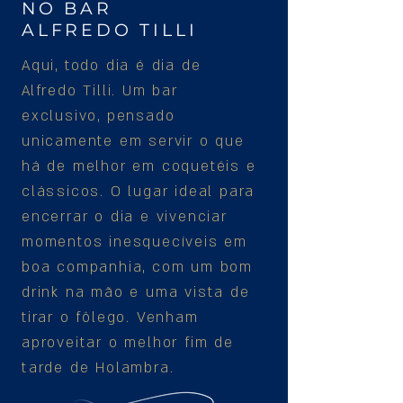
NO BAR
ALFREDO TILLI
Aqui, todo dia é dia de
Alfredo Tilli. Um bar
exclusivo, pensado
unicamente em servir o que
há de melhor em coquetéis e
clássicos. O lugar ideal para
encerrar o dia e vivenciar
momentos inesquecíveis em
boa companhia, com um bom
drink na mão e uma vista de
tirar o fôlego. Venham
aproveitar o melhor fim de
tarde de Holambra.