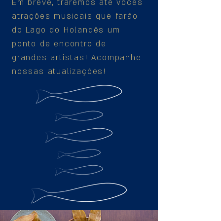
Em breve, traremos até vocês
atrações musicais que farão
do Lago do Holandês um
ponto de encontro de
grandes artistas! Acompanhe
nossas atualizações!